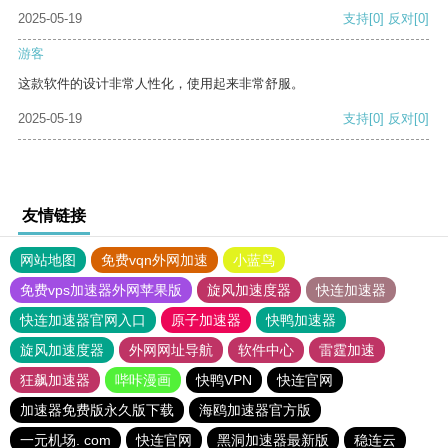
2025-05-19
支持
[0]
反对
[0]
游客
这款软件的设计非常人性化，使用起来非常舒服。
2025-05-19
支持
[0]
反对
[0]
友情链接
网站地图
免费vqn外网加速
小蓝鸟
免费vps加速器外网苹果版
旋风加速度器
快连加速器
快连加速器官网入口
原子加速器
快鸭加速器
旋风加速度器
外网网址导航
软件中心
雷霆加速
狂飙加速器
哔咔漫画
快鸭VPN
快连官网
加速器免费版永久版下载
海鸥加速器官方版
一元机场. com
快连官网
黑洞加速器最新版
稳连云