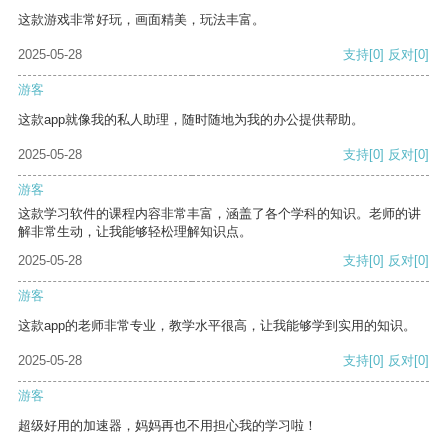
这款游戏非常好玩，画面精美，玩法丰富。
2025-05-28
支持
[0]
反对
[0]
游客
这款app就像我的私人助理，随时随地为我的办公提供帮助。
2025-05-28
支持
[0]
反对
[0]
游客
这款学习软件的课程内容非常丰富，涵盖了各个学科的知识。老师的讲
解非常生动，让我能够轻松理解知识点。
2025-05-28
支持
[0]
反对
[0]
游客
这款app的老师非常专业，教学水平很高，让我能够学到实用的知识。
2025-05-28
支持
[0]
反对
[0]
游客
超级好用的加速器，妈妈再也不用担心我的学习啦！