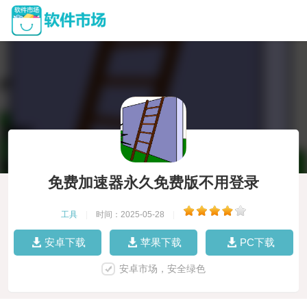
免费加速器永久免费版不用登录
工具
|
时间：2025-05-28
|
安卓下载
苹果下载
PC下载
安卓市场，安全绿色