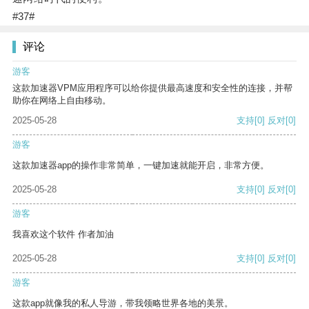
#37#
评论
游客
这款加速器VPM应用程序可以给你提供最高速度和安全性的连接，并帮
助你在网络上自由移动。
2025-05-28
支持
[0]
反对
[0]
游客
这款加速器app的操作非常简单，一键加速就能开启，非常方便。
2025-05-28
支持
[0]
反对
[0]
游客
我喜欢这个软件 作者加油
2025-05-28
支持
[0]
反对
[0]
游客
这款app就像我的私人导游，带我领略世界各地的美景。