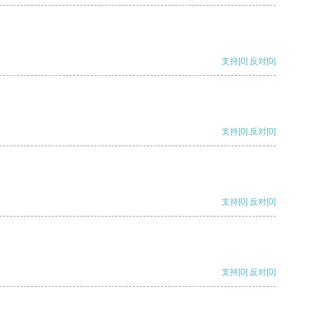
支持
[0]
反对
[0]
支持
[0]
反对
[0]
支持
[0]
反对
[0]
支持
[0]
反对
[0]