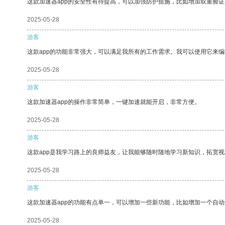
这款加速器app的安全性有待提高，可以加强防护措施，比如增加双重验证
2025-05-28
游客
这款app的功能非常强大，可以满足我所有的工作需求。我可以使用它来
2025-05-28
游客
这款加速器app的操作非常简单，一键加速就能开启，非常方便。
2025-05-28
游客
这款app是我学习路上的良师益友，让我能够随时随地学习新知识，拓宽视
2025-05-28
游客
这款加速器app的功能有点单一，可以增加一些新功能，比如增加一个自
2025-05-28