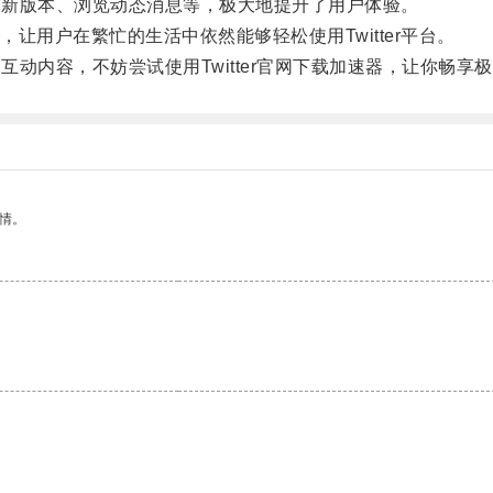
、更新版本、浏览动态消息等，极大地提升了用户体验。
用户在繁忙的生活中依然能够轻松使用Twitter平台。
互动内容，不妨尝试使用Twitter官网下载加速器，让你畅享
情。