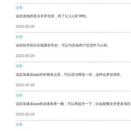
游客
这款游戏的音乐非常优美，听了让人心旷神怡。
2025-05-28
游客
这款软件的社区氛围非常好，可以与其他用户交流学习心得。
2025-05-28
游客
这款加速器app的价格有点贵，可以适当降低一些，这样会更加亲民。
2025-05-28
游客
这款加速器app的加速效果一般，可以再提升一下，比如能够支持更多地
2025-05-28
游客