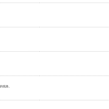
区的线路。