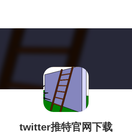
twitter推特官网下载