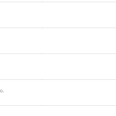
。
。
心。