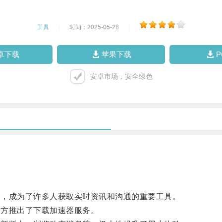
工具
|
时间：2025-05-28
|
卓下载
苹果下载
安卓市场，安全绿色
之一，成为了许多人获取实时资讯和沟通的重要工具。
官方推出了下载加速器服务。