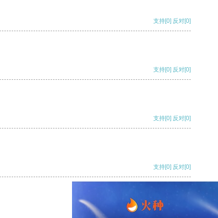
支持
[0]
反对
[0]
支持
[0]
反对
[0]
支持
[0]
反对
[0]
支持
[0]
反对
[0]
支持
[0]
反对
[0]