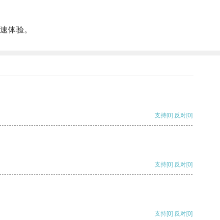
极速体验。
支持
[0]
反对
[0]
支持
[0]
反对
[0]
支持
[0]
反对
[0]