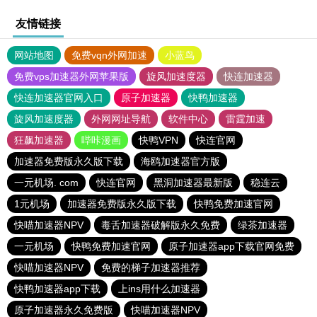
友情链接
网站地图
免费vqn外网加速
小蓝鸟
免费vps加速器外网苹果版
旋风加速度器
快连加速器
快连加速器官网入口
原子加速器
快鸭加速器
旋风加速度器
外网网址导航
软件中心
雷霆加速
狂飙加速器
哔咔漫画
快鸭VPN
快连官网
加速器免费版永久版下载
海鸥加速器官方版
一元机场. com
快连官网
黑洞加速器最新版
稳连云
1元机场
加速器免费版永久版下载
快鸭免费加速官网
快喵加速器NPV
毒舌加速器破解版永久免费
绿茶加速器
一元机场
快鸭免费加速官网
原子加速器app下载官网免费
快喵加速器NPV
免费的梯子加速器推荐
快鸭加速器app下载
上ins用什么加速器
原子加速器永久免费版
快喵加速器NPV