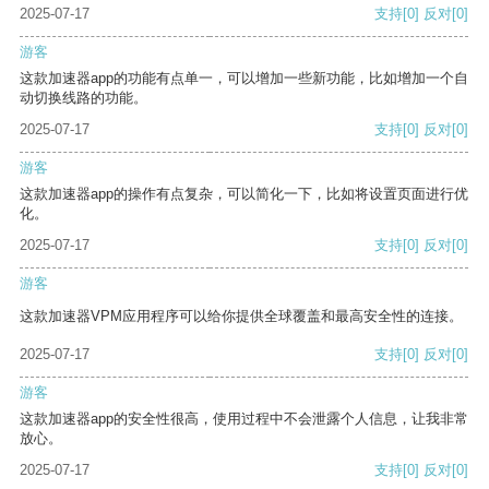
2025-07-17
支持
[0]
反对
[0]
游客
这款加速器app的功能有点单一，可以增加一些新功能，比如增加一个自
动切换线路的功能。
2025-07-17
支持
[0]
反对
[0]
游客
这款加速器app的操作有点复杂，可以简化一下，比如将设置页面进行优
化。
2025-07-17
支持
[0]
反对
[0]
游客
这款加速器VPM应用程序可以给你提供全球覆盖和最高安全性的连接。
2025-07-17
支持
[0]
反对
[0]
游客
这款加速器app的安全性很高，使用过程中不会泄露个人信息，让我非常
放心。
2025-07-17
支持
[0]
反对
[0]