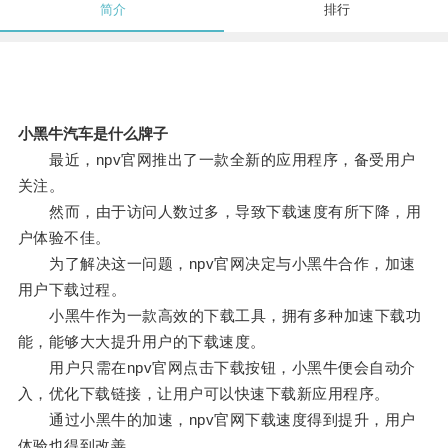
简介
排行
小黑牛汽车是什么牌子
最近，npv官网推出了一款全新的应用程序，备受用户
关注。
然而，由于访问人数过多，导致下载速度有所下降，用
户体验不佳。
为了解决这一问题，npv官网决定与小黑牛合作，加速
用户下载过程。
小黑牛作为一款高效的下载工具，拥有多种加速下载功
能，能够大大提升用户的下载速度。
用户只需在npv官网点击下载按钮，小黑牛便会自动介
入，优化下载链接，让用户可以快速下载新应用程序。
通过小黑牛的加速，npv官网下载速度得到提升，用户
体验也得到改善。