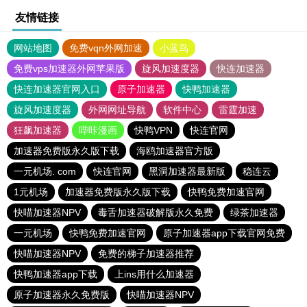
友情链接
网站地图
免费vqn外网加速
小蓝鸟
免费vps加速器外网苹果版
旋风加速度器
快连加速器
快连加速器官网入口
原子加速器
快鸭加速器
旋风加速度器
外网网址导航
软件中心
雷霆加速
狂飙加速器
哔咔漫画
快鸭VPN
快连官网
加速器免费版永久版下载
海鸥加速器官方版
一元机场. com
快连官网
黑洞加速器最新版
稳连云
1元机场
加速器免费版永久版下载
快鸭免费加速官网
快喵加速器NPV
毒舌加速器破解版永久免费
绿茶加速器
一元机场
快鸭免费加速官网
原子加速器app下载官网免费
快喵加速器NPV
免费的梯子加速器推荐
快鸭加速器app下载
上ins用什么加速器
原子加速器永久免费版
快喵加速器NPV