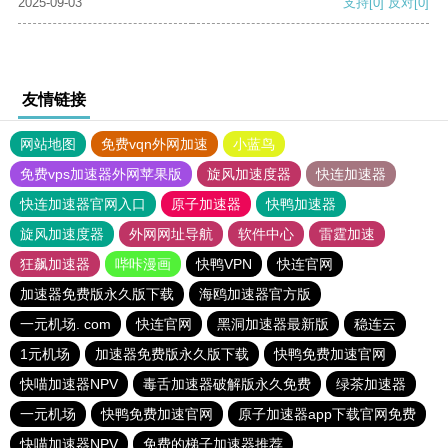
2025-09-03
支持
[0]
反对
[0]
友情链接
网站地图
免费vqn外网加速
小蓝鸟
免费vps加速器外网苹果版
旋风加速度器
快连加速器
快连加速器官网入口
原子加速器
快鸭加速器
旋风加速度器
外网网址导航
软件中心
雷霆加速
狂飙加速器
哔咔漫画
快鸭VPN
快连官网
加速器免费版永久版下载
海鸥加速器官方版
一元机场. com
快连官网
黑洞加速器最新版
稳连云
1元机场
加速器免费版永久版下载
快鸭免费加速官网
快喵加速器NPV
毒舌加速器破解版永久免费
绿茶加速器
一元机场
快鸭免费加速官网
原子加速器app下载官网免费
快喵加速器NPV
免费的梯子加速器推荐